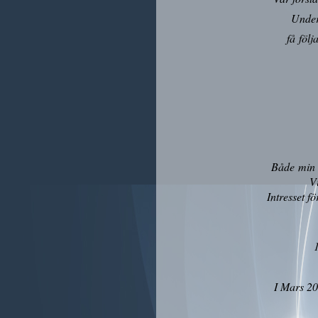
Under
få följ
Både min m
Vi
Intresset f
1
I
Mars 200