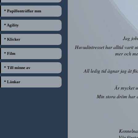
* Papillonträffar mm
* Agility
Jag job
* Klicker
Huvudintresset har alltid varit u
mer och mer
* Film
* Till minne av
All ledig tid ägnar jag åt fl
* Länkar
Är mycket ut
Min stora dröm har al
Kennelnam
Vår först