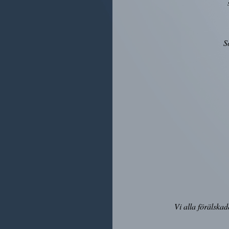
s
S
Vi alla förälskad