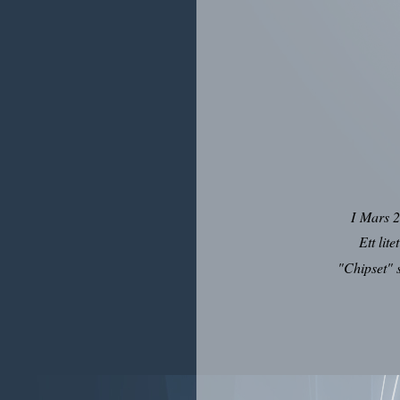
I Mars 2
Ett lit
"
Chipset" 