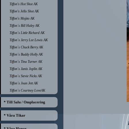
Tiffon's Hot Shot AK
Tiffon's Jello Shot AK
Tiffon's Mojito AK
Tiffon´s Bill Haley AK
Tiffon´s Little Richard AK
Tiffon´s Jerry Lee Lewis AK
Tiffon´s Chuck Berry AK
Tiffon´s Buddy Holly AK
Tiffon´s Tina Turner AK
Tiffon´s Janis Joplin AK
Tiffon´s Stevie Nicks AK
Tiffon´s Joan Jett AK
Tiffon´s Courtney LoveAK
* Till Salu / Omplacering
* Våra Tikar
* Våra Hanar