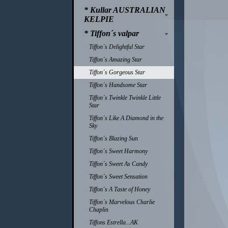
* Kullar AUSTRALIAN
KELPIE
* Tiffon´s valpar
Tiffon´s Delightful Star
Tiffon´s Amazing Star
Tiffon´s Gorgeous Star
Tiffon´s Handsome Star
Tiffon´s Twinkle Twinkle Little
Star
Tiffon´s Like A Diamond in the
Sky
Tiffon´s Blazing Sun
Tiffon´s Sweet Harmony
Tiffon´s Sweet As Candy
Tiffon´s Sweet Sensation
Tiffon´s A Taste of Honey
Tiffon´s Marvelous Charlie
Chaplin
Tiffons Estrella...AK