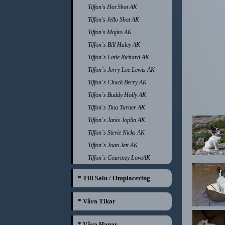
Tiffon's Hot Shot AK
Tiffon's Jello Shot AK
Tiffon's Mojito AK
Tiffon´s Bill Haley AK
Tiffon´s Little Richard AK
Tiffon´s Jerry Lee Lewis AK
Tiffon´s Chuck Berry AK
Tiffon´s Buddy Holly AK
Tiffon´s Tina Turner AK
Tiffon´s Janis Joplin AK
Tiffon´s Stevie Nicks AK
Tiffon´s Joan Jett AK
Tiffon´s Courtney LoveAK
* Till Salu / Omplacering
* Våra Tikar
* Våra Hanar