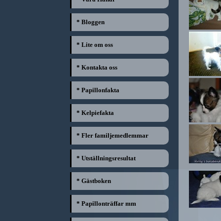
* Bloggen
* Lite om oss
* Kontakta oss
* Papillonfakta
* Kelpiefakta
* Fler familjemedlemmar
* Utställningsresultat
* Gästboken
* Papillonträffar mm