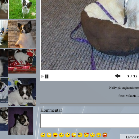
4
/
35
Nelly på unghundskurs
foto: Mikaela 
Kommentar