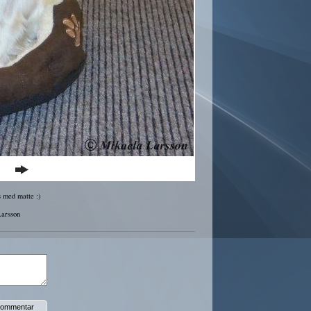
 med matte :)
Larsson