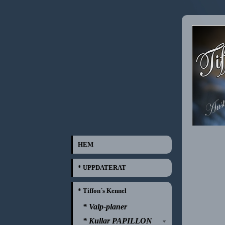
HEM
* UPPDATERAT
* Tiffon´s Kennel
* Valp-planer
* Kullar PAPILLON